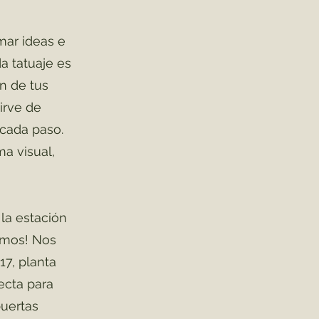
mar ideas e
a tatuaje es
n de tus
irve de
 cada paso.
ma visual,
la estación
emos! Nos
17, planta
ecta para
puertas