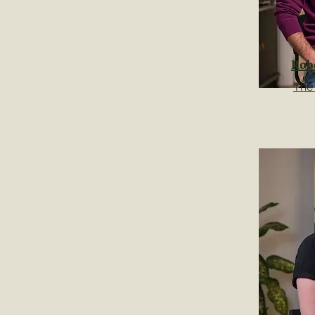
Rob
The