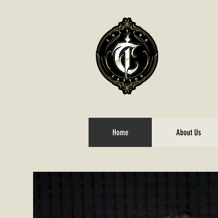
Home
About Us