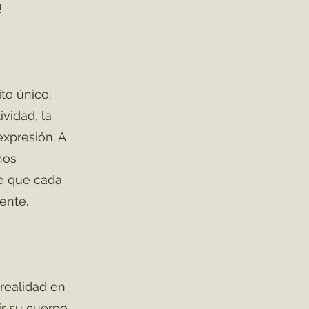
!
to único:
vidad, la
expresión. A
nos
e que cada
ente.
 realidad en
r su cuerpo