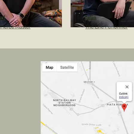
el
Calin
 Pierce Master
The Line Performer