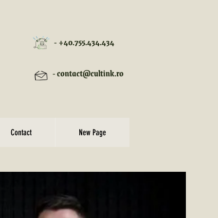
- +40.755.434.434
- contact@cultink.ro
Contact
New Page