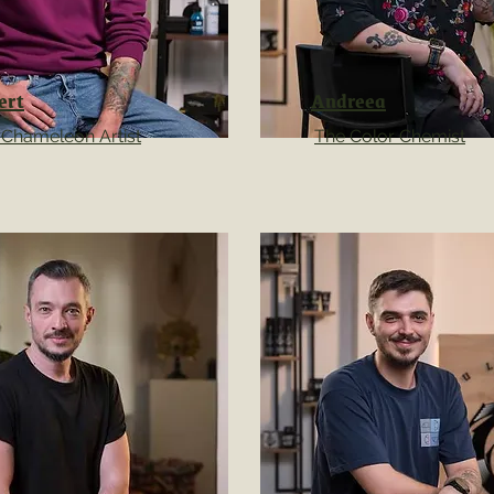
ert
Andreea
 Chameleon Artist
The Color Chemist