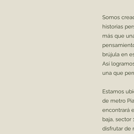
Somos cread
historias pe
más que una 
pensamientos
brújula en e
Así logramos
una que per
Estamos ubic
de metro Pi
encontrará e
baja, sector
disfrutar de