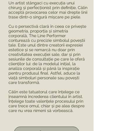
Un artist stângaci cu execuția unui
chirurg și perfecționist prin definiție, Călin
acceptă provocarea celor mai drepte linii
trase dintr-o singură mișcare pe piele.
Cu o persectivă clară în ceea ce privește
geometria, proporția și simetria
corporală, The Line Performer
conturează cu precizie simbolul poveștii
tale. Este unul dintre creatorii expresiei
estetice și se remarcă nu doar prin
creativitatea execuției sale, dar și prin
sesiunile de consultație pe care le oferă
clienților lui: de la modelul inițial, la
analiza corporală și până la inspirație
pentru produsul final. Astfel, aduce la
viață simboluri personale sau povești
care transformă.
Călin este tatuatorul care înțelege ce
înseamnă încrederea clientului în artist.
Înțelege toate valențele procesului prin
care trece omul, chiar și pe alea despre
care nu vrea nimeni să vorbească.